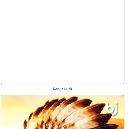
Gaelic Luck