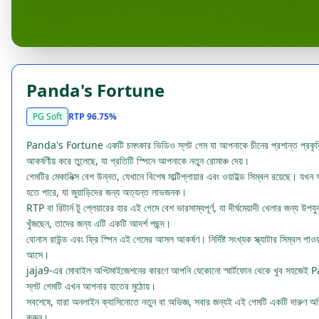
▶
Panda's Fortune
PG Soft
RTP 96.75%
Panda's Fortune একটি চমৎকার ভিডিও স্লট গেম যা আপনাকে চীনের প্রশান্ত প্রকৃতির ম
আকর্ষণীয় করে তুলেছে, যা প্রতিটি স্পিনে আপনাকে নতুন রোমাঞ্চ দেয়।
গেমটির মেকানিক্স বেশ উন্নত, যেখানে বিশেষ মাল্টিপ্লায়ার এবং ওয়াইল্ড সিম্বল রয়েছে। য
হতে পারে, যা জুয়াড়িদের জন্য অত্যন্ত লাভজনক।
RTP বা রিটার্ন টু প্লেয়ারের হার এই গেমে বেশ ভারসাম্যপূর্ণ, যা দীর্ঘমেয়াদী খেলার 
খুঁজছেন, তাদের জন্য এটি একটি আদর্শ পছন্দ।
বোনাস রাউন্ড এবং ফ্রি স্পিন এই গেমের আসল আকর্ষণ। নির্দিষ্ট সংখ্যক স্ক্যাটার সিম্বল 
আসে।
jaja9-এর মোবাইল অপ্টিমাইজেশনের কারণে আপনি যেকোনো স্মার্টফোন থেকে খুব সহজেই 
স্লট গেমটি এখন আপনার হাতের মুঠোয়।
সবশেষে, যারা অনলাইন ক্যাসিনোতে নতুন বা অভিজ্ঞ, সবার জন্যই এই গেমটি একটি দারুণ অভিজ্
করুন।